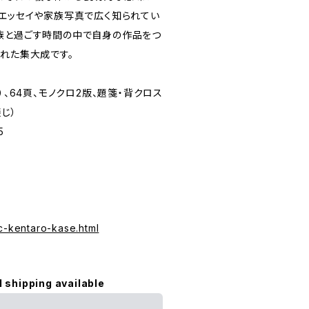
。エッセイや家族写真で広く知られてい
族と過ごす時間の中で自身の作品をつ
まれた集大成です。
5変形）、64頁、モノクロ2版、題箋・背クロス
綴じ）
5
c-kentaro-kase.html
。
l shipping available