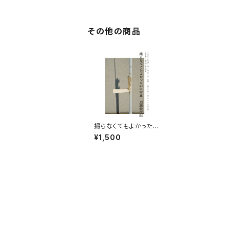
その他の商品
撮らなくてもよかったの
に写真 The photo t
¥1,500
hat didn't need to b
e taken.